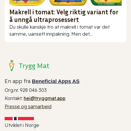
Makrell i tomat: Velg riktig variant for
å unngå ultraprosessert
Du skulle kanskje tro at makrell i tomat var det
samme, uansett innpakning. Men det...
Trygg Mat
En app fra
Beneficial Apps AS
Org.nr. 928 046 303
Kontakt:
hei@tryggmat.app
Presse og samarbeid
Utviklet i Norge