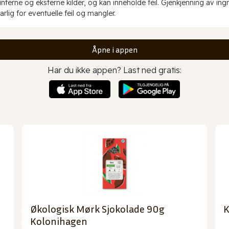
erne og eksterne kilder, og kan inneholde feil. Gjenkjenning av ing
rlig for eventuelle feil og mangler.
Åpne i appen
Har du ikke appen? Last ned gratis:
Økologisk Mørk Sjokolade 90g
K
Kolonihagen