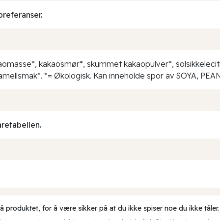
preferanser.
akaomasse*, kakaosmør*, skummet kakaopulver*, solsikkelecitin
amellsmak*. *= Økologisk. Kan inneholde spor av SOYA, P
aretabellen.
produktet, for å være sikker på at du ikke spiser noe du ikke tåler.