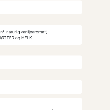
*, naturlig vaniljearoma*),
EANØTTER og MELK.