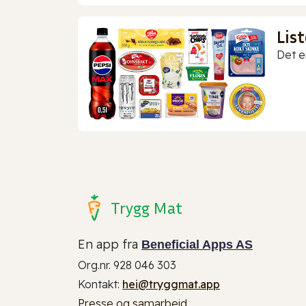
Lis
Det er
Trygg Mat
En app fra
Beneficial Apps AS
Org.nr. 928 046 303
Kontakt:
hei@tryggmat.app
Presse og samarbeid