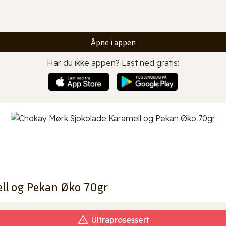
Åpne i appen
Har du ikke appen? Last ned gratis:
ll og Pekan Øko 70gr
Ultraprosessert