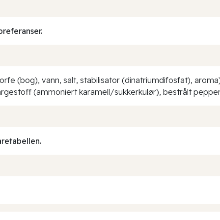
preferanser.
rfe (bog), vann, salt, stabilisator (dinatriumdifosfat), aroma)
fargestoff (ammoniert karamell/sukkerkulør), bestrålt pepper
aretabellen.