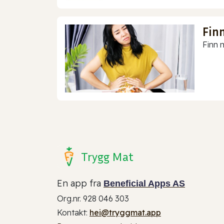
Finn
Finn m
Trygg Mat
En app fra
Beneficial Apps AS
Org.nr. 928 046 303
Kontakt:
hei@tryggmat.app