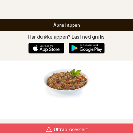
Åpne i appen
Har du ikke appen? Last ned gratis:
Ultraprosessert