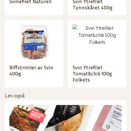
Svinefilet Naturell
Svin Ytrefilet
Tynnskåret 400g
Biffstrimler av Svin
Svin Ytrefilet
400g
Tomat&chili 100g
Folkets
Les også