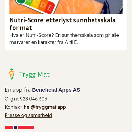
Nutri-Score: etterlyst sunnhetsskala
for mat
Hva er Nutri-Score? En sunnhetsskala som gir alle
matvarer en karakter fra A til E...
Trygg Mat
En app fra
Beneficial Apps AS
Org.nr. 928 046 303
Kontakt:
hei@tryggmat.app
Presse og samarbeid