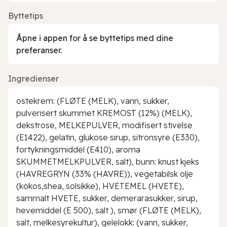
Byttetips
Åpne i appen for å se byttetips med dine
preferanser.
Ingredienser
ostekrem: (FLØTE (MELK), vann, sukker,
pulverisert skummet KREMOST (12%) (MELK),
dekstrose, MELKEPULVER, modifisert stivelse
(E1422), gelatin, glukose sirup, sitronsyre (E330),
fortykningsmiddel (E410), aroma
SKUMMETMELKPULVER, salt), bunn: knust kjeks
(HAVREGRYN (33% (HAVRE)), vegetabilsk olje
(kokos,shea, solsikke), HVETEMEL (HVETE),
sammalt HVETE, sukker, demerarasukker, sirup,
hevemiddel (E 500), salt ), smør (FLØTE (MELK),
salt, melkesyrekultur), gelelokk: (vann, sukker,