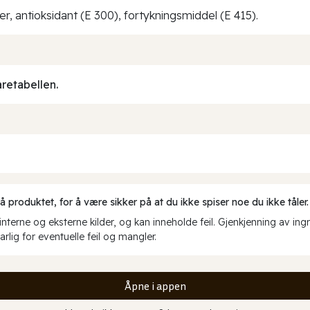
der, antioksidant (E 300), fortykningsmiddel (E 415).
aretabellen.
produktet, for å være sikker på at du ikke spiser noe du ikke tåler.
erne og eksterne kilder, og kan inneholde feil. Gjenkjenning av ing
rlig for eventuelle feil og mangler.
Åpne i appen