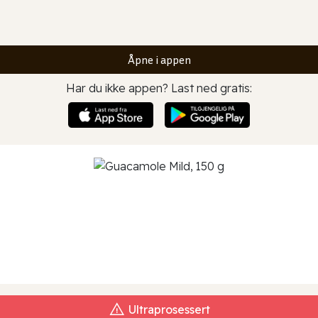
Åpne i appen
Har du ikke appen? Last ned gratis:
Ultraprosessert