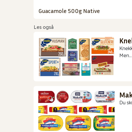
Guacamole 500g Native
Les også
Kne
Knekk
Men...
Makr
Du sk