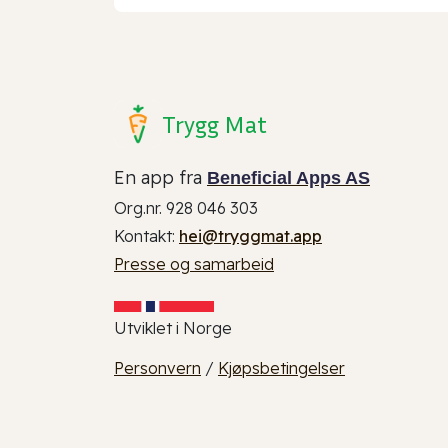
Trygg Mat
En app fra
Beneficial Apps AS
Org.nr. 928 046 303
Kontakt:
hei@tryggmat.app
Presse og samarbeid
Utviklet i Norge
Personvern
/
Kjøpsbetingelser