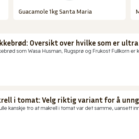
Guacamole 1kg Santa Maria
M
kkebrød: Oversikt over hvilke som er ultra
ebrød som Wasa Husman, Rugsprø og Frukost Fullkorn er kun
ell i tomat: Velg riktig variant for å unn
ulle kanskje tro at makrell i tomat var det samme, uansett in