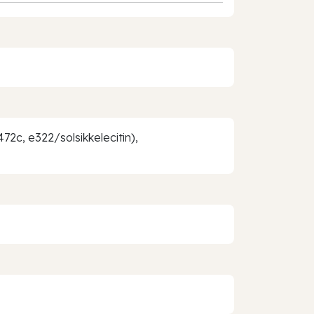
472c, e322/solsikkelecitin),