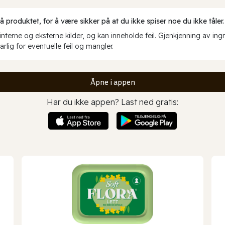
produktet, for å være sikker på at du ikke spiser noe du ikke tåler.
erne og eksterne kilder, og kan inneholde feil. Gjenkjenning av ing
rlig for eventuelle feil og mangler.
Åpne i appen
Har du ikke appen? Last ned gratis: