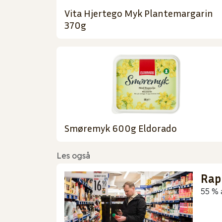
Vita Hjertego Myk Plantemargarin
370g
Smøremyk 600g Eldorado
Les også
Rap
55 % 