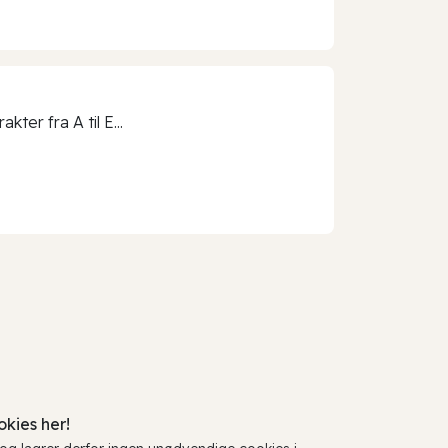
ter fra A til E...
kies her!