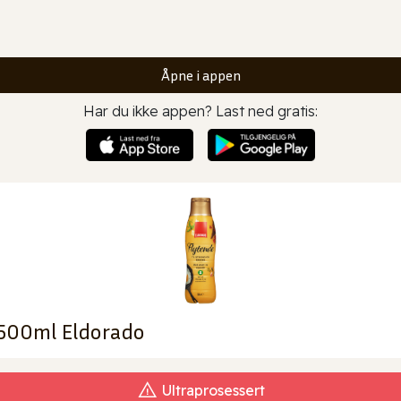
Åpne i appen
Har du ikke appen? Last ned gratis:
 500ml Eldorado
Ultraprosessert