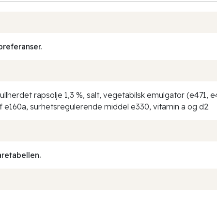
preferanser.
ullherdet rapsolje 1,3 %, salt, vegetabilsk emulgator (e471, e
f e160a, surhetsregulerende middel e330, vitamin a og d2.
aretabellen.