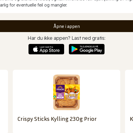
rlig for eventuelle feil og mangler.
Åpne i appen
Har du ikke appen? Last ned gratis:
Crispy Sticks Kylling 230g Prior
K