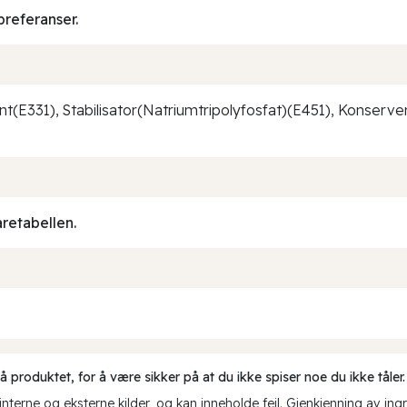
preferanser.
dant(E331), Stabilisator(Natriumtripolyfosfat)(E451), Konserv
aretabellen.
produktet, for å være sikker på at du ikke spiser noe du ikke tåler.
erne og eksterne kilder, og kan inneholde feil. Gjenkjenning av ing