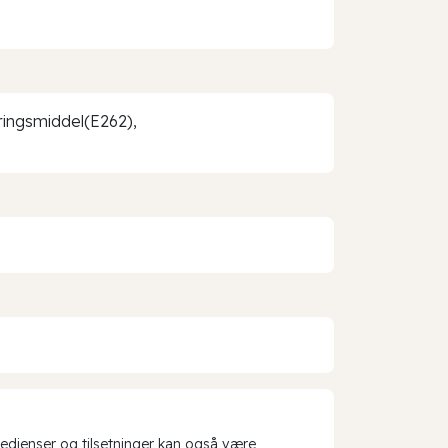
eringsmiddel(E262),
redienser og tilsetninger kan også være