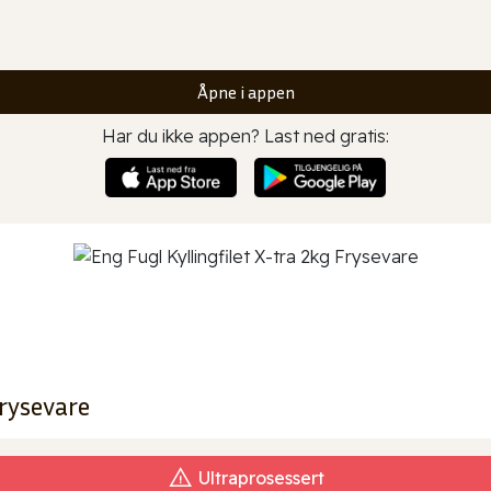
Åpne i appen
Har du ikke appen? Last ned gratis:
Frysevare
Ultraprosessert