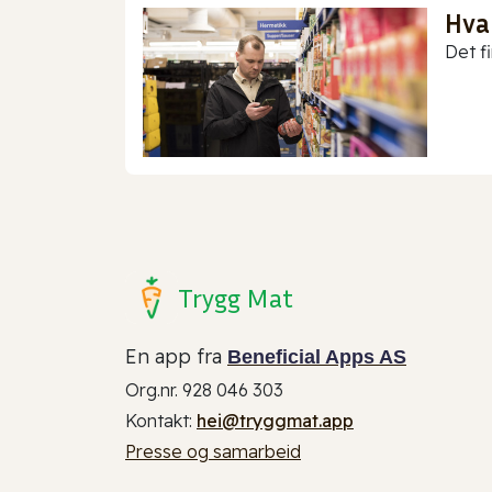
Hva
Det f
Trygg Mat
En app fra
Beneficial Apps AS
Org.nr. 928 046 303
Kontakt:
hei@tryggmat.app
Presse og samarbeid