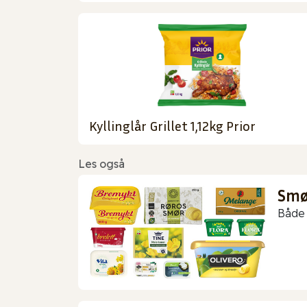
Kyllinglår Grillet 1,12kg Prior
Les også
Smør
Både 