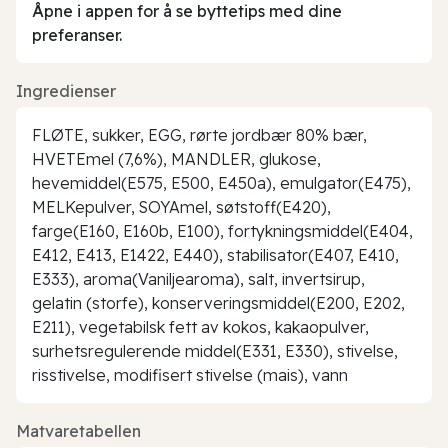
Åpne i appen for å se byttetips med dine
preferanser.
Ingredienser
FLØTE, sukker, EGG, rørte jordbær 80% bær,
HVETEmel (7,6%), MANDLER, glukose,
hevemiddel(E575, E500, E450a), emulgator(E475),
MELKepulver, SOYAmel, søtstoff(E420),
farge(E160, E160b, E100), fortykningsmiddel(E404,
E412, E413, E1422, E440), stabilisator(E407, E410,
E333), aroma(Vaniljearoma), salt, invertsirup,
gelatin (storfe), konserveringsmiddel(E200, E202,
E211), vegetabilsk fett av kokos, kakaopulver,
surhetsregulerende middel(E331, E330), stivelse,
risstivelse, modifisert stivelse (mais), vann
Matvaretabellen