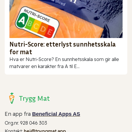
Nutri-Score: etterlyst sunnhetsskala
for mat
Hva er Nutri-Score? En sunnhetsskala som gir alle
matvarer en karakter fra A til E...
Trygg Mat
En app fra
Beneficial Apps AS
Org.nr. 928 046 303
Kontakt:
hei@tryggmat.app