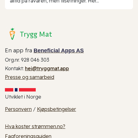
alltid på råvaren, men tilsetninger. Her...
Trygg Mat
En app fra
Beneficial Apps AS
Org.nr. 928 046 303
Kontakt:
hei@tryggmat.app
Presse og samarbeid
Utviklet i Norge
Personvern
/
Kjøpsbetingelser
Hva koster strømmen.no?
Fagforeningsguiden