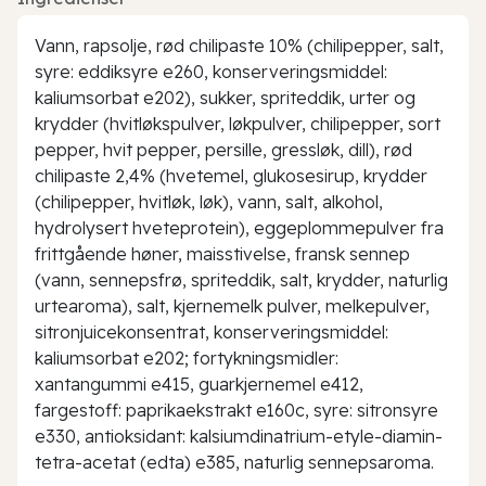
Vann, rapsolje, rød chilipaste 10% (chilipepper, salt,
syre: eddiksyre e260, konserveringsmiddel:
kaliumsorbat e202), sukker, spriteddik, urter og
krydder (hvitløkspulver, løkpulver, chilipepper, sort
pepper, hvit pepper, persille, gressløk, dill), rød
chilipaste 2,4% (hvetemel, glukosesirup, krydder
(chilipepper, hvitløk, løk), vann, salt, alkohol,
hydrolysert hveteprotein), eggeplommepulver fra
frittgående høner, maisstivelse, fransk sennep
(vann, sennepsfrø, spriteddik, salt, krydder, naturlig
urtearoma), salt, kjernemelk pulver, melkepulver,
sitronjuicekonsentrat, konserveringsmiddel:
kaliumsorbat e202; fortykningsmidler:
xantangummi e415, guarkjernemel e412,
fargestoff: paprikaekstrakt e160c, syre: sitronsyre
e330, antioksidant: kalsiumdinatrium-etyle-diamin-
tetra-acetat (edta) e385, naturlig sennepsaroma.