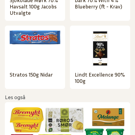
Sjokolade Mørk 70%
Dark 70% With 4%
Havsalt 100g Jacobs
Blueberry (ft - Krav)
Utvalgte
Stratos 150g Nidar
Lindt Excellence 90%
100g
Les også