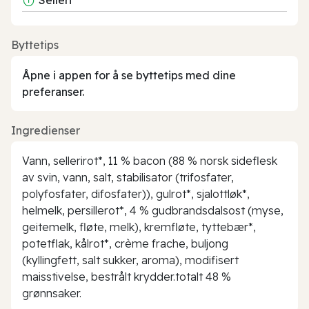
Byttetips
Åpne i appen for å se byttetips med dine
preferanser.
Ingredienser
Vann, sellerirot*, 11 % bacon (88 % norsk sideflesk
av svin, vann, salt, stabilisator (trifosfater,
polyfosfater, difosfater)), gulrot*, sjalottløk*,
helmelk, persillerot*, 4 % gudbrandsdalsost (myse,
geitemelk, fløte, melk), kremfløte, tyttebær*,
potetflak, kålrot*, crème frache, buljong
(kyllingfett, salt sukker, aroma), modifisert
maisstivelse, bestrålt krydder.totalt 48 %
grønnsaker.