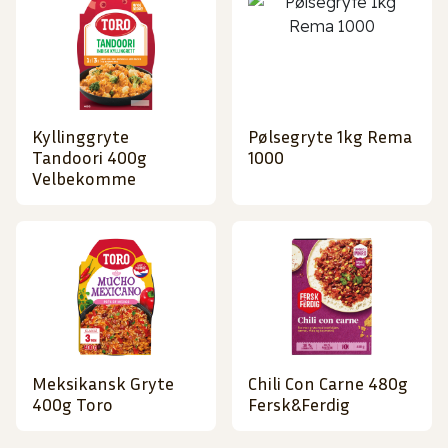
Kyllinggryte
Pølsegryte 1kg Rema
Tandoori 400g
1000
Velbekomme
Meksikansk Gryte
Chili Con Carne 480g
400g Toro
Fersk&Ferdig