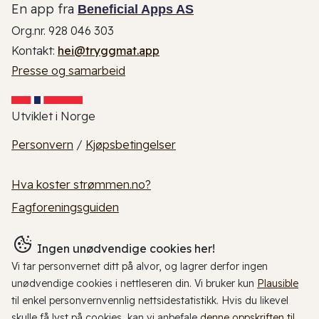
En app fra
Beneficial Apps AS
Org.nr. 928 046 303
Kontakt:
hei@tryggmat.app
Presse og samarbeid
Utviklet i Norge
Personvern
/
Kjøpsbetingelser
Hva koster strømmen.no?
Fagforeningsguiden
Ingen unødvendige cookies her!
Vi tar personvernet ditt på alvor, og lagrer derfor ingen
unødvendige cookies i nettleseren din. Vi bruker kun
Plausible
til enkel personvernvennlig nettsidestatistikk. Hvis du likevel
skulle få lyst på cookies, kan vi anbefale
denne oppskriften til