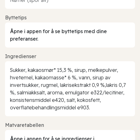
Byttetips
Åpne i appen for å se byttetips med dine
preferanser.
Ingredienser
Sukker, kakaosmør* 15,3 %, sirup, melkepulver,
hvetemel, kakaomasse* 6 %, vann, sirup av
invertsukker, rugmel, lakrisekstrakt 0,9 %,lakris 0,7
%, salmiakksalt, aroma, emulgator e322/lecitiner,
konsistensmiddel e420, salt, kokosfett,
overflatebehandlingsmiddel e903.
Matvaretabellen
Åpne i appen for å se ingredienser i