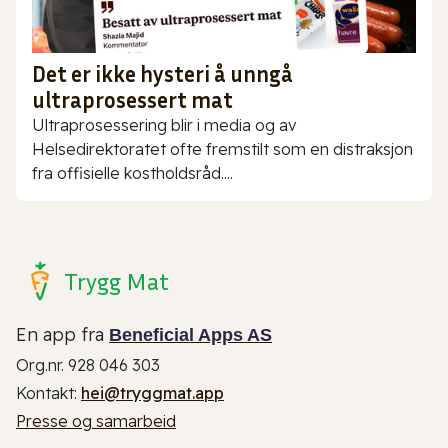
Det er ikke hysteri å unngå
ultraprosessert mat
Ultraprosessering blir i media og av
Helsedirektoratet ofte fremstilt som en distraksjon
fra offisielle kostholdsråd....
Trygg Mat
En app fra
Beneficial Apps AS
Org.nr. 928 046 303
Kontakt:
hei@tryggmat.app
Presse og samarbeid