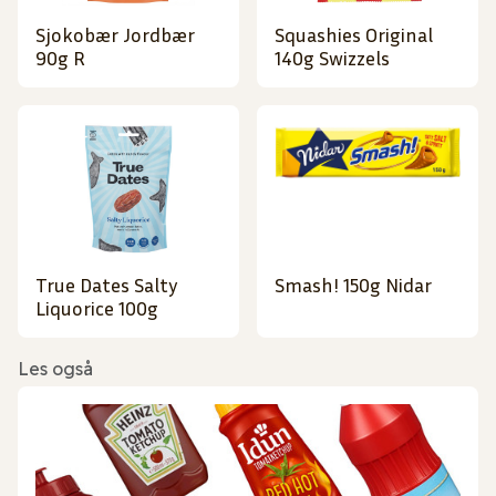
Sjokobær Jordbær
Squashies Original
90g R
140g Swizzels
True Dates Salty
Smash! 150g Nidar
Liquorice 100g
Les også