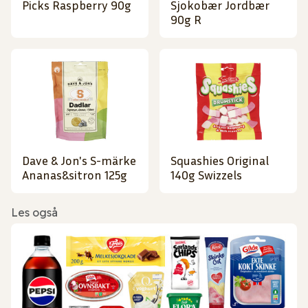
Picks Raspberry 90g
Sjokobær Jordbær
90g R
Dave & Jon's S-märke
Squashies Original
Ananas&sitron 125g
140g Swizzels
Les også