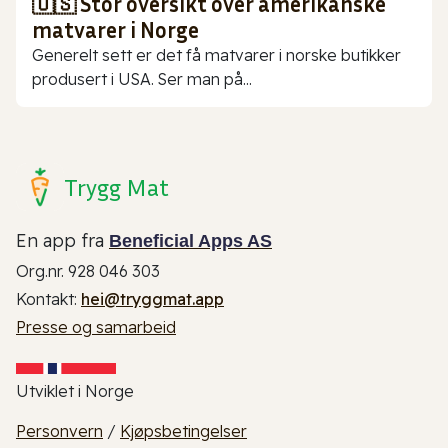
🇺🇸 Stor oversikt over amerikanske
matvarer i Norge
Generelt sett er det få matvarer i norske butikker
produsert i USA. Ser man på...
Trygg Mat
En app fra
Beneficial Apps AS
Org.nr. 928 046 303
Kontakt:
hei@tryggmat.app
Presse og samarbeid
Utviklet i Norge
Personvern
/
Kjøpsbetingelser