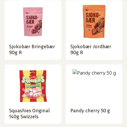
Sjokobær Bringebær
Sjokobær Jordbær
90g R
90g R
Squashies Original
Pandy cherry 50 g
140g Swizzels