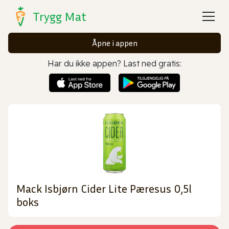
Trygg Mat
Åpne i appen
Har du ikke appen? Last ned gratis:
Mack Isbjørn Cider Lite Pæresus 0,5l
boks