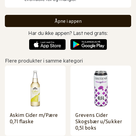
Åpne i appen
Har du ikke appen? Last ned gratis:
Flere produkter i samme kategori
Askim Cider m/Pære
Grevens Cider
0,7l flaske
Skogsbær u/Sukker
0,5l boks