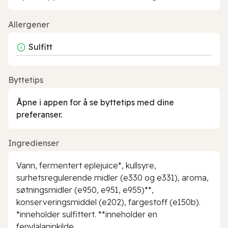
Allergener
Sulfitt
Byttetips
Åpne i appen for å se byttetips med dine
preferanser.
Ingredienser
Vann, fermentert eplejuice*, kullsyre,
surhetsregulerende midler (e330 og e331), aroma,
søtningsmidler (e950, e951, e955)**,
konserveringsmiddel (e202), fargestoff (e150b).
*inneholder sulfittert. **inneholder en
fenylalaninkilde.