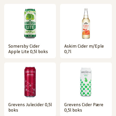
Somersby Cider
Askim Cider m/Eple
Apple Lite 0,5l boks
0,7l
Grevens Julecider 0,5l
Grevens Cider Pære
boks
0,5l boks