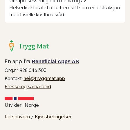
Ultraprosessering blir i media og av
Helsedirektoratet ofte fremstilt som en distraksjon
fra offisielle kostholdsråd....
Trygg Mat
En app fra
Beneficial Apps AS
Org.nr. 928 046 303
Kontakt:
hei@tryggmat.app
Presse og samarbeid
Utviklet i Norge
Personvern
/
Kjøpsbetingelser