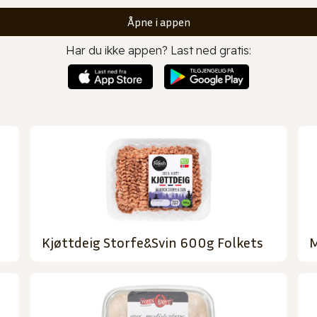
Åpne i appen
Har du ikke appen? Last ned gratis:
Kjøttdeig Storfe&Svin 600g Folkets
M