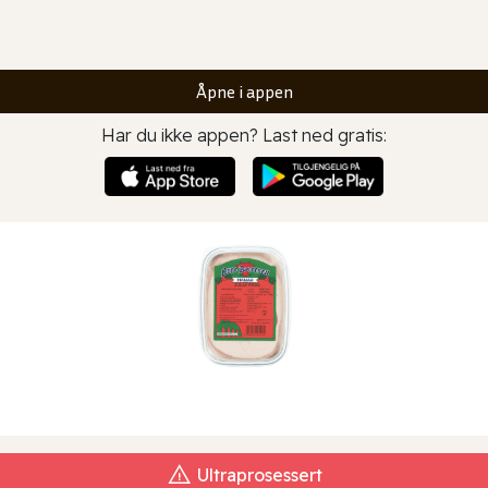
Åpne i appen
Har du ikke appen? Last ned gratis:
Ultraprosessert