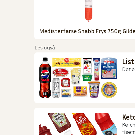
Medisterfarse Snabb Frys 750g Gild
Les også
Lis
Det er
Ket
Ketch
tilset