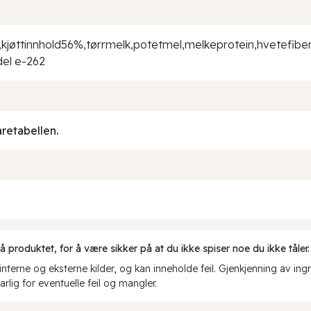
,kjøttinnhold56%,tørrmelk,potetmel,melkeprotein,hvetefiber (
del e-262
aretabellen.
produktet, for å være sikker på at du ikke spiser noe du ikke tåler.
erne og eksterne kilder, og kan inneholde feil. Gjenkjenning av ing
rlig for eventuelle feil og mangler.