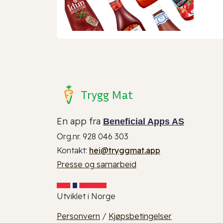
Trygg Mat
En app fra
Beneficial Apps AS
Org.nr. 928 046 303
Kontakt:
hei@tryggmat.app
Presse og samarbeid
Utviklet i Norge
Personvern
/
Kjøpsbetingelser