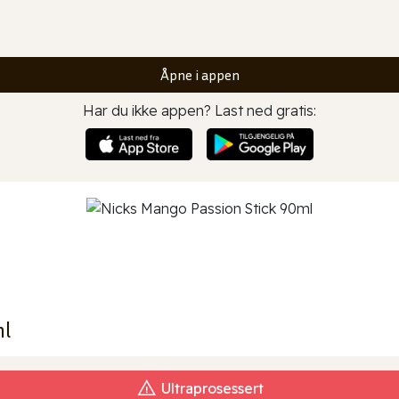
Åpne i appen
Har du ikke appen? Last ned gratis:
ml
Ultraprosessert