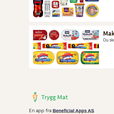
Makr
Du sk
Trygg Mat
En app fra
Beneficial Apps AS