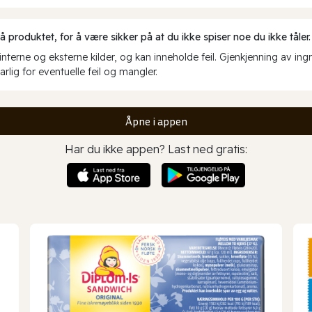
produktet, for å være sikker på at du ikke spiser noe du ikke tåler.
erne og eksterne kilder, og kan inneholde feil. Gjenkjenning av ing
rlig for eventuelle feil og mangler.
Åpne i appen
Har du ikke appen? Last ned gratis: