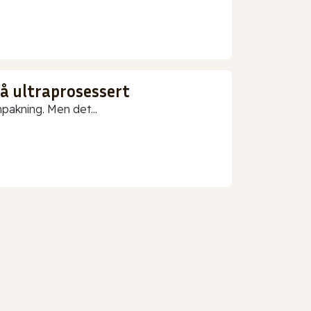
gå ultraprosessert
npakning. Men det...