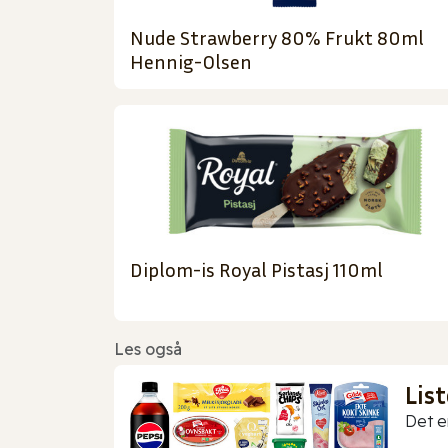
Nude Strawberry 80% Frukt 80ml
Hennig-Olsen
Diplom-is Royal Pistasj 110ml
Les også
Lis
Det er