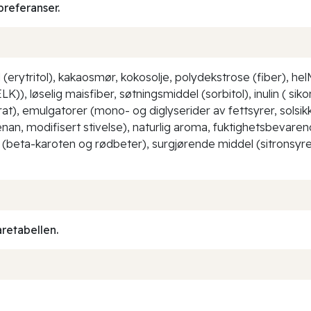
preferanser.
ytritol), kakaosmør, kokosolje, polydekstrose (fiber), helM
, løselig maisfiber, søtningsmiddel (sorbitol), inulin ( sikor
), emulgatorer (mono- og diglyserider av fettsyrer, solsikkel
, modifisert stivelse), naturlig aroma, fuktighetsbevarende
er (beta-karoten og rødbeter), surgjørende middel (sitronsyre
aretabellen.