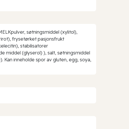
ELKpulver, søtningsmiddel (xylitol),
irot), frysetørket pasjonsfrukt
ecitin), stabilisatorer
 middel (glyserol) ), salt, søtningsmiddel
). Kan inneholde spor av gluten, egg, soya,