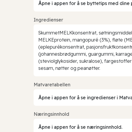
Åpne i appen for å se byttetips med dine 
Ingredienser
SkummetMELKkonsentrat, søtningsmiddel (er
MELKEprotein, mangopuré (3%), fløte (MELK))
(eplepurékonsentrat, pasjonsfruktkonsentrat
(johannesbrødgummi, guargummi, karragenan
(steviolglykosider, sukralose), fargestoff
sesam, nøtter og peanøtter.
Matvaretabellen
Åpne i appen for å se ingredienser i Matv
Næringsinnhold
Åpne i appen for å se næringsinnhold.