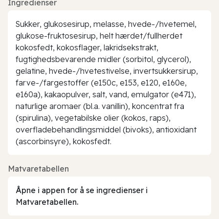
Ingredienser
Sukker, glukosesirup, melasse, hvede-/hvetemel,
glukose-fruktosesirup, helt hærdet/fullherdet
kokosfedt, kokosflager, lakridsekstrakt,
fugtighedsbevarende midler (sorbitol, glycerol),
gelatine, hvede-/hvetestivelse, invertsukkersirup,
farve-/fargestoffer (e150c, e153, e120, e160e,
e160a), kakaopulver, salt, vand, emulgator (e471),
naturlige aromaer (bl.a. vanillin), koncentrat fra
(spirulina), vegetabilske olier (kokos, raps),
overfladebehandlingsmiddel (bivoks), antioxidant
(ascorbinsyre), kokosfedt.
Matvaretabellen
Åpne i appen for å se ingredienser i
Matvaretabellen.