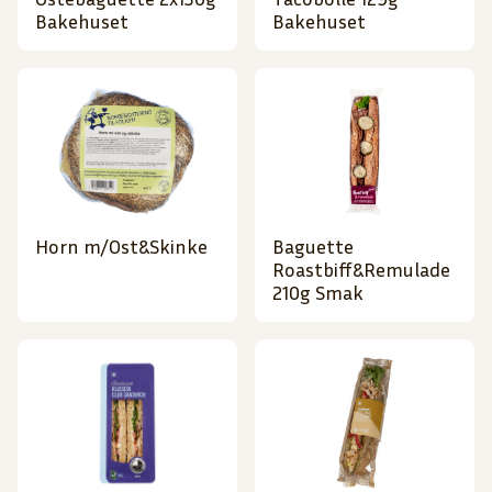
Bakehuset
Bakehuset
Horn m/Ost&Skinke
Baguette
Roastbiff&Remulade
210g Smak