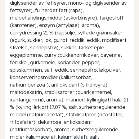
diglyserider av fettsyrer, mono- og diglyserider av
fettsyrer), fullherdet fett (raps),
melbehandlingsmiddel (askorbinsyre), fargestoff
(karotener), enzym (amylase), aroma),
currydressing 21 % (rapsolje, syltede grønnsaker
(agurk, sukker, løk, gulrot, reddik, eddik, modifisert
stivelse, sennepsfrø), sukker, tørket eple,
eggeplomme, curry (bukkehornkløver, cayenne,
fenikkel, gurkemeie, koriander, pepper,
spisskummen, salt, eddik, sennepsfrø, løkpulver,
konserveringsmidler (kaliumsorbat,
natriumbenzoat), antioksidant (sitronsyre),
maltodekstrin, stabilisatorer (guarkjernemel,
xantangummi), aroma), marinert kyllingkjøtt halal 21
% (kylling lårkjøtt 17,07 %, salt, surhetsregulerende
middel (natriumacetat), stabilisatorer (difosfater,
trifosfater), dekstrose, antioksidant
(natriumaskorbat), aroma, surhetsregulerende
midler kaliumacetat, kaliumlaktat), salt,