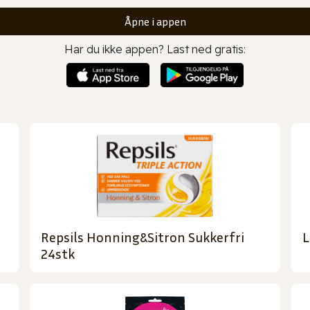
Åpne i appen
Har du ikke appen? Last ned gratis:
Repsils Honning&Sitron Sukkerfri
L
24stk