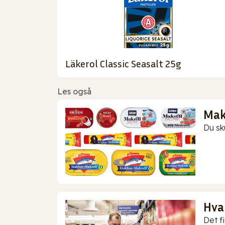
Läkerol Classic Seasalt 25g
Les også
Makr
Du sk
Hva
Det f