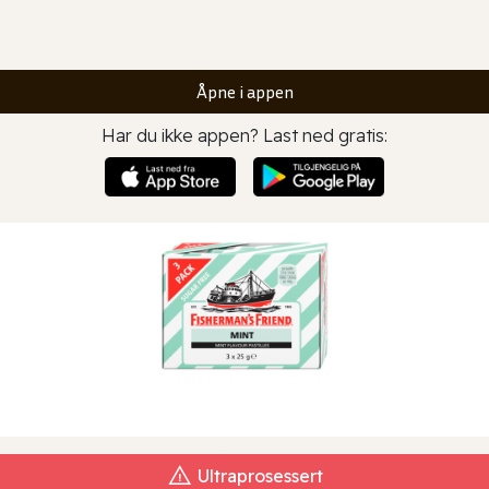
Åpne i appen
Har du ikke appen? Last ned gratis:
Ultraprosessert