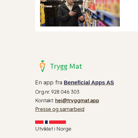
Trygg Mat
En app fra
Beneficial Apps AS
Org.nr. 928 046 303
Kontakt:
hei@tryggmat.app
Presse og samarbeid
Utviklet i Norge