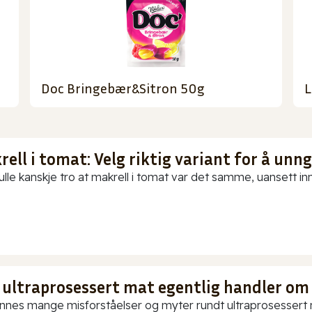
Doc Bringebær&Sitron 50g
L
ell i tomat: Velg riktig variant for å unn
ulle kanskje tro at makrell i tomat var det samme, uansett in
 ultraprosessert mat egentlig handler om
innes mange misforståelser og myter rundt ultraprosessert ma