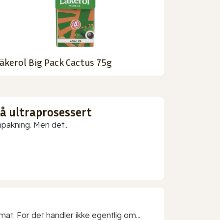
äkerol Big Pack Cactus 75g
gå ultraprosessert
npakning. Men det...
t. For det handler ikke egentlig om...