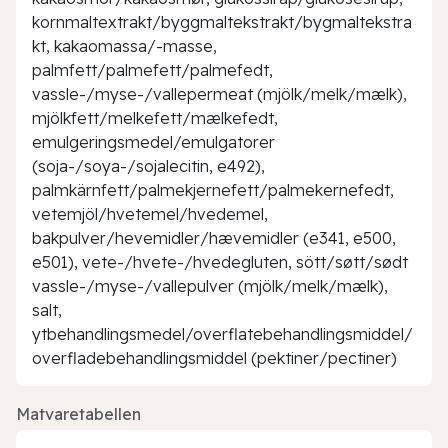
kornmaltextrakt/byggmaltekstrakt/bygmaltekstra
kt, kakaomassa/-masse,
palmfett/palmefett/palmefedt,
vassle-/myse-/vallepermeat (mjölk/melk/mælk),
mjölkfett/melkefett/mælkefedt,
emulgeringsmedel/emulgatorer
(soja-/soya-/sojalecitin, e492),
palmkärnfett/palmekjernefett/palmekernefedt,
vetemjöl/hvetemel/hvedemel,
bakpulver/hevemidler/hævemidler (e341, e500,
e501), vete-/hvete-/hvedegluten, sött/søtt/sødt
vassle-/myse-/vallepulver (mjölk/melk/mælk),
salt,
ytbehandlingsmedel/overflatebehandlingsmiddel/
overfladebehandlingsmiddel (pektiner/pectiner)
Matvaretabellen