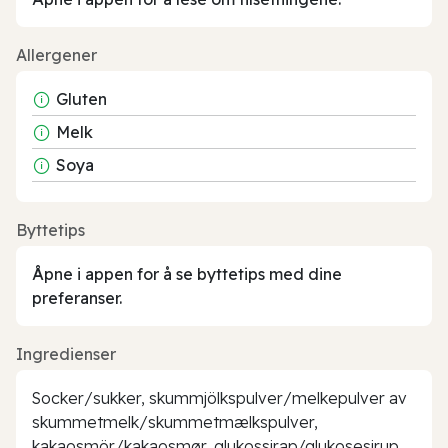
Allergener
Gluten
Melk
Soya
Byttetips
Åpne i appen for å se byttetips med dine
preferanser.
Ingredienser
Socker/sukker, skummjölkspulver/melkepulver av
skummetmelk/skummetmælkspulver,
kakaosmör/kakaosmør, glukossirap/glukosesirup,