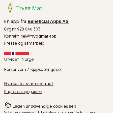
Trygg Mat
En app fra
Beneficial Apps AS
Org.nr. 928 046 303
Kontakt:
hei@tryggmat.app
Presse og samarbeid
Utviklet i Norge
Personvern
/
Kjøpsbetingelser
Hva koster strømmen.no?
Fagforeningsguiden
Ingen unødvendige cookies her!
Vi tar personvernet ditt på alvor, og lagrer derfor ingen