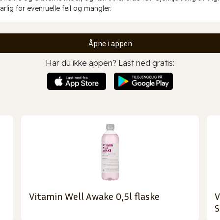
rlig for eventuelle feil og mangler.
Åpne i appen
Har du ikke appen? Last ned gratis:
Vitamin Well Awake 0,5l flaske
V
S