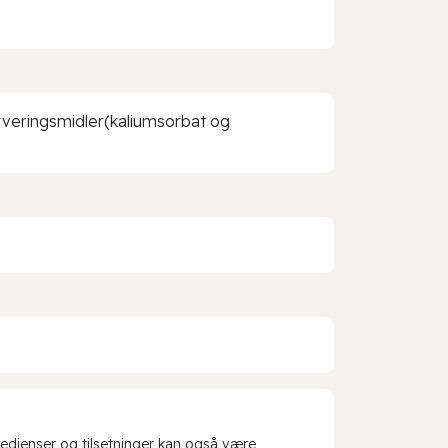
erveringsmidler(kaliumsorbat og
redienser og tilsetninger kan også være