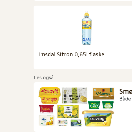
Imsdal Sitron 0,65l flaske
Les også
Smør
Både 