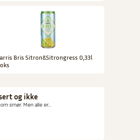
arris Bris Sitron&Sitrongress 0,33l
oks
sert og ikke
m smør. Men alle er...