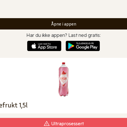
Åpne i appen
Har du ikke appen? Last ned gratis:
frukt 1,5l
Ultraprosessert