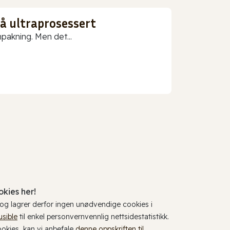
gå ultraprosessert
npakning. Men det...
kies her!
, og lagrer derfor ingen unødvendige cookies i
usible
til enkel personvernvennlig nettsidestatistikk.
cookies, kan vi anbefale
denne oppskriften til