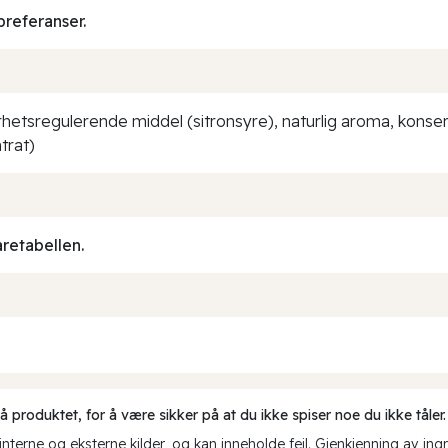
preferanser.
surhetsregulerende middel (sitronsyre), naturlig aroma, kons
trat)
aretabellen.
produktet, for å være sikker på at du ikke spiser noe du ikke tåler.
erne og eksterne kilder, og kan inneholde feil. Gjenkjenning av ing