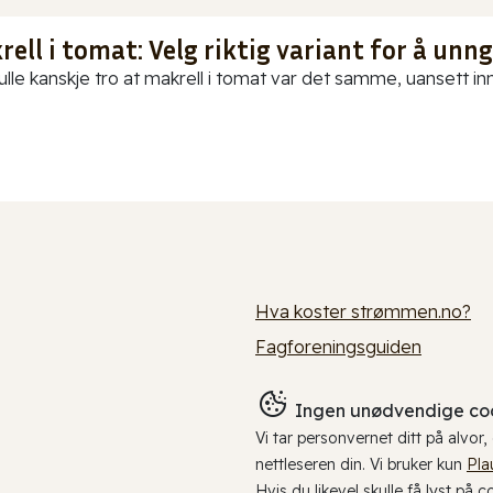
ell i tomat: Velg riktig variant for å unn
ulle kanskje tro at makrell i tomat var det samme, uansett in
Hva koster strømmen.no?
Fagforeningsguiden
Ingen unødvendige coo
Vi tar personvernet ditt på alvor
nettleseren din. Vi bruker kun
Pla
Hvis du likevel skulle få lyst på 