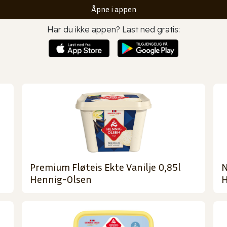
Åpne i appen
Har du ikke appen? Last ned gratis:
Premium Fløteis Ekte Vanilje 0,85l
N
Hennig-Olsen
H