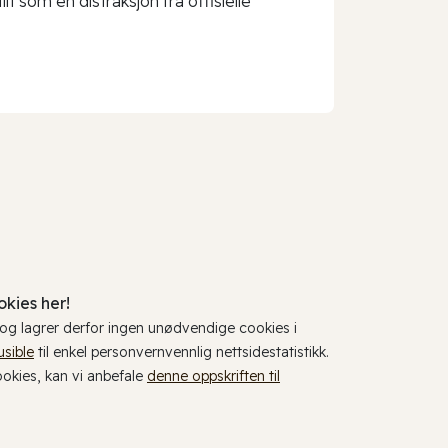
t som en distraksjon fra offisielle
kies her!
, og lagrer derfor ingen unødvendige cookies i
usible
til enkel personvernvennlig nettsidestatistikk.
cookies, kan vi anbefale
denne oppskriften til