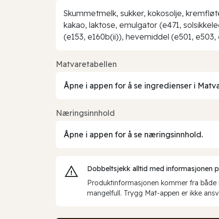
Skummetmelk, sukker, kokosolje, kremfløte
kakao, laktose, emulgator (e471, solsikkelec
(e153, e160b(ii)), hevemiddel (e501, e503,
Matvaretabellen
Åpne i appen for å se ingredienser i Matv
Næringsinnhold
Åpne i appen for å se næringsinnhold.
Dobbeltsjekk alltid med informasjonen på 
Produktinformasjonen kommer fra både int
mangelfull. Trygg Mat-appen er ikke ansva