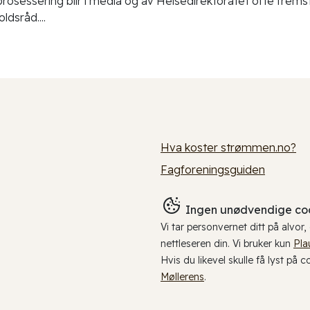
prosessering blir i media og av Helsedirektoratet ofte fremstil
ldsråd....
Hva koster strømmen.no?
Fagforeningsguiden
Ingen unødvendige coo
Vi tar personvernet ditt på alvor
nettleseren din. Vi bruker kun
Pla
Hvis du likevel skulle få lyst på 
Møllerens
.