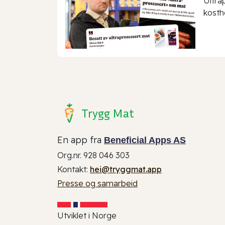
Ultra
kostho
Trygg Mat
En app fra
Beneficial Apps AS
Org.nr. 928 046 303
Kontakt:
hei@tryggmat.app
Presse og samarbeid
Utviklet i Norge