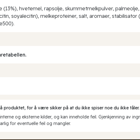
 (13%), hvetemel, rapsolje, skummetmelkpulver, palmeolje, 
itin, soyalecitin), melkeproteiner, salt, aromaer, stabilisator
 e500).
aretabellen.
produktet, for å være sikker på at du ikke spiser noe du ikke tåler.
erne og eksterne kilder, og kan inneholde feil. Gjenkjenning av ing
rlig for eventuelle feil og mangler.