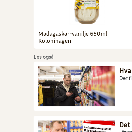
Madagaskar-vanilje 650ml
Kolonihagen
Les også
Hva
Det f
Det