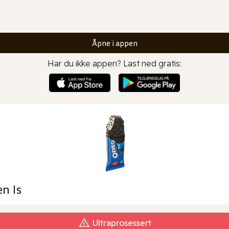
Åpne i appen
Har du ikke appen? Last ned gratis:
n Is
Ultraprosessert