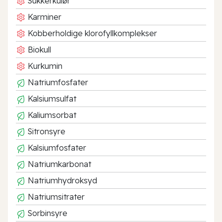
Sukkerkulør
Karminer
Kobberholdige klorofyllkomplekser
Biokull
Kurkumin
Natriumfosfater
Kalsiumsulfat
Kaliumsorbat
Sitronsyre
Kalsiumfosfater
Natriumkarbonat
Natriumhydroksyd
Natriumsitrater
Sorbinsyre