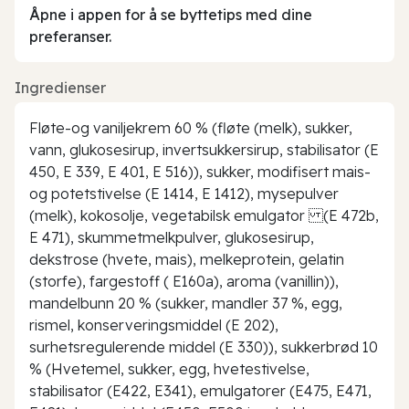
Åpne i appen for å se byttetips med dine
preferanser.
Ingredienser
Fløte-og vaniljekrem 60 % (fløte (melk), sukker,
vann, glukosesirup, invertsukkersirup, stabilisator (E
450, E 339, E 401, E 516)), sukker, modifisert mais-
og potetstivelse (E 1414, E 1412), mysepulver
(melk), kokosolje, vegetabilsk emulgator (E 472b,
E 471), skummetmelkpulver, glukosesirup,
dekstrose (hvete, mais), melkeprotein, gelatin
(storfe), fargestoff ( E160a), aroma (vanillin)),
mandelbunn 20 % (sukker, mandler 37 %, egg,
rismel, konserveringsmiddel (E 202),
surhetsregulerende middel (E 330)), sukkerbrød 10
% (Hvetemel, sukker, egg, hvetestivelse,
stabilisator (E422, E341), emulgatorer (E475, E471,