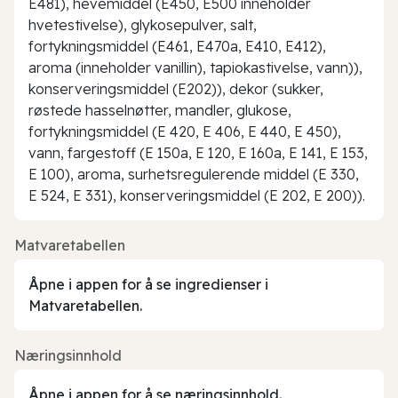
E481), hevemiddel (E450, E500 inneholder
hvetestivelse), glykosepulver, salt,
fortykningsmiddel (E461, E470a, E410, E412),
aroma (inneholder vanillin), tapiokastivelse, vann)),
konserveringsmiddel (E202)), dekor (sukker,
røstede hasselnøtter, mandler, glukose,
fortykningsmiddel (E 420, E 406, E 440, E 450),
vann, fargestoff (E 150a, E 120, E 160a, E 141, E 153,
E 100), aroma, surhetsregulerende middel (E 330,
E 524, E 331), konserveringsmiddel (E 202, E 200)).
Matvaretabellen
Åpne i appen for å se ingredienser i
Matvaretabellen.
Næringsinnhold
Åpne i appen for å se næringsinnhold.