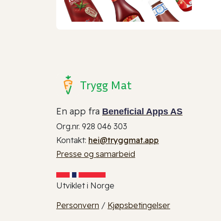
Trygg Mat
En app fra
Beneficial Apps AS
Org.nr. 928 046 303
Kontakt:
hei@tryggmat.app
Presse og samarbeid
Utviklet i Norge
Personvern
/
Kjøpsbetingelser