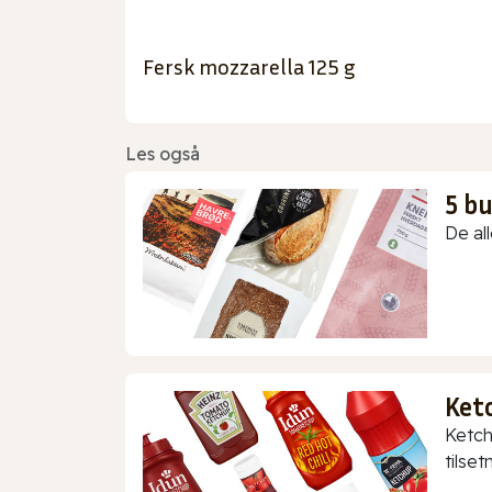
Fersk mozzarella 125 g
Les også
5 b
De all
Ket
Ketch
tilset