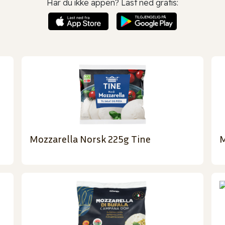
Har du ikke appen? Last ned gratis:
Mozzarella Norsk 225g Tine
M