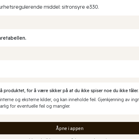
 surhetsregulerende middel: sitronsyre e330.
aretabellen.
produktet, for å være sikker på at du ikke spiser noe du ikke tåler.
erne og eksterne kilder, og kan inneholde feil. Gjenkjenning av ing
rlig for eventuelle feil og mangler.
Åpne i appen