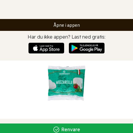
Åpne i appen
Har du ikke appen? Last ned gratis:
Renvare