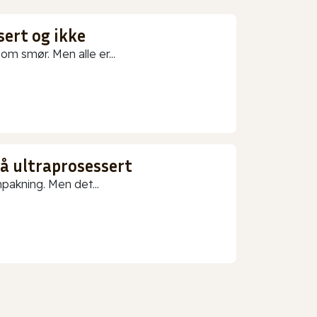
sert og ikke
m smør. Men alle er...
gå ultraprosessert
npakning. Men det...