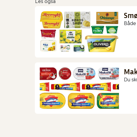
Les også
Smør
Både 
Makr
Du sk