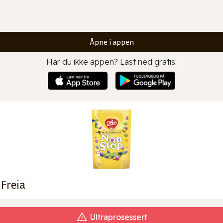
Åpne i appen
Har du ikke appen? Last ned gratis:
Freia
Ultraprosessert