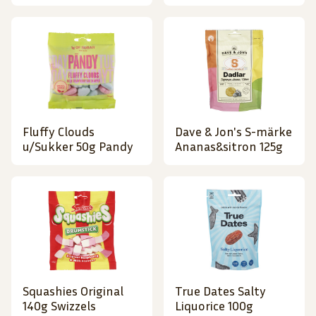
Fluffy Clouds
Dave & Jon's S-märke
u/Sukker 50g Pandy
Ananas&sitron 125g
Squashies Original
True Dates Salty
140g Swizzels
Liquorice 100g