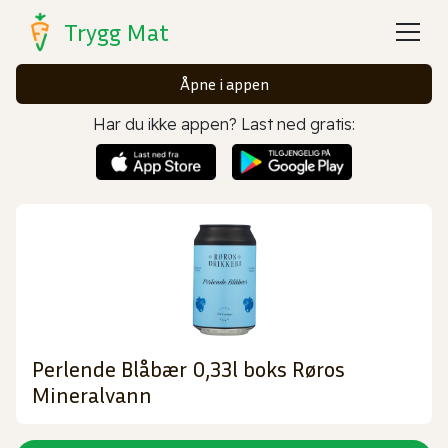
Trygg Mat
Åpne i appen
Har du ikke appen? Last ned gratis:
Perlende Blåbær 0,33l boks Røros
Mineralvann