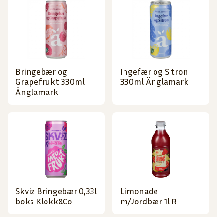
Bringebær og
Ingefær og Sitron
Grapefrukt 330ml
330ml Änglamark
Änglamark
Skviz Bringebær 0,33l
Limonade
boks Klokk&Co
m/Jordbær 1l R