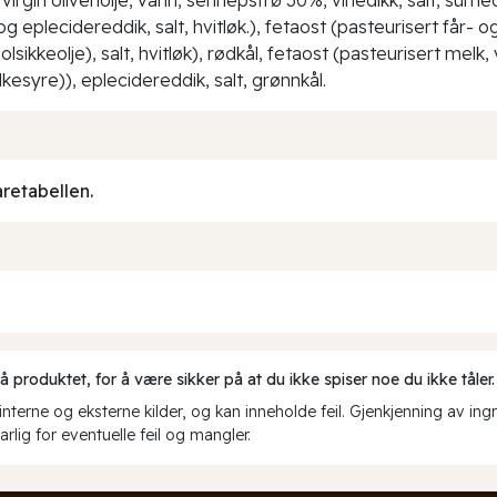
 eplecidereddik, salt, hvitløk.), fetaost (pasteurisert får- og 
olsikkeolje), salt, hvitløk), rødkål, fetaost (pasteurisert melk, 
esyre)), eplecidereddik, salt, grønnkål.
aretabellen.
produktet, for å være sikker på at du ikke spiser noe du ikke tåler.
erne og eksterne kilder, og kan inneholde feil. Gjenkjenning av ing
rlig for eventuelle feil og mangler.