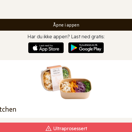
Åpne i appen
Har du ikke appen? Last ned gratis:
itchen
Ultraprosessert