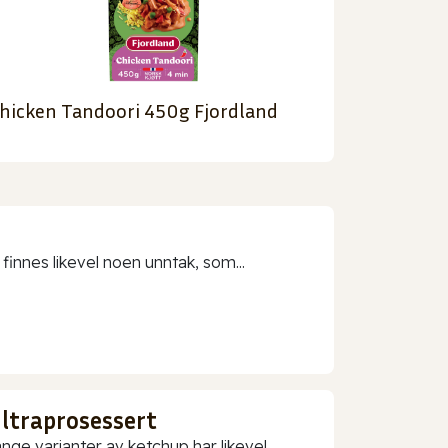
hicken Tandoori 450g Fjordland
 finnes likevel noen unntak, som...
ultraprosessert
nge varianter av ketchup har likevel