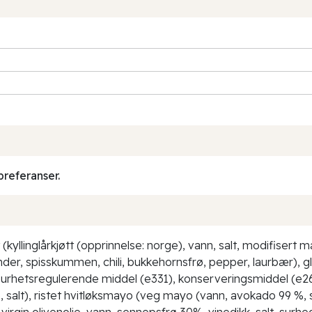
preferanser.
t (kyllinglårkjøtt (opprinnelse: norge), vann, salt, modifisert 
nder, spisskummen, chili, bukkehornsfrø, pepper, laurbær), glu
, surhetsregulerende middel (e331), konserveringsmiddel (e26
je, salt), ristet hvitløksmayo (veg mayo (vann, avokado 99 %, 
virgin olivenolje, vann, sennepsfrø 30%, vinedikk, salt, surh