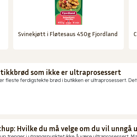
Svinekjøtt i Fløtesaus 450g Fjordland
C
utikkbrød som ikke er ultraprosessert
er fleste ferdigstekte brød i butikken er ultraprosessert. Det
chup: Hvilke du må velge om du vil unngå 
up trenger i utgangspunktet ikke å være ultraprosessert. Ma