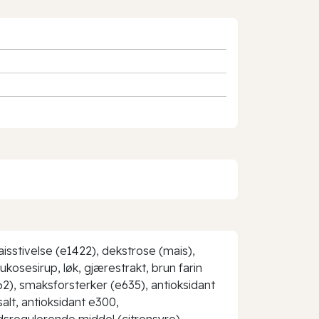
maisstivelse (e1422), dekstrose (mais),
kosesirup, løk, gjærestrakt, brun farin
2), smaksforsterker (e635), antioksidant
salt, antioksidant e300,
edsregulerende middel (citronsyre),