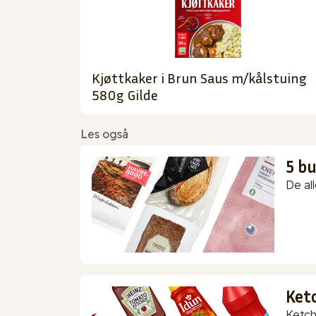
Kjøttkaker i Brun Saus m/kålstuing
580g Gilde
Les også
5 b
De all
Ket
Ketch