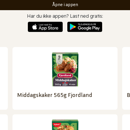
Åpne i appen
Har du ikke appen? Last ned gratis:
Middagskaker 565g Fjordland
B