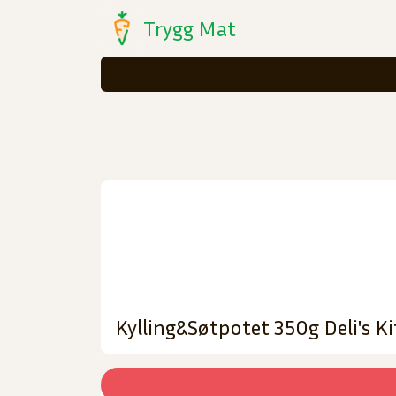
Trygg Mat
Kylling&Søtpotet 350g Deli's K