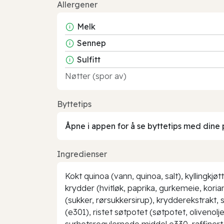
Allergener
Melk
Sennep
Sulfitt
Nøtter (spor av)
Byttetips
Åpne i appen for å se byttetips med dine 
Ingredienser
Kokt quinoa (vann, quinoa, salt), kyllingkjøt
krydder (hvitløk, paprika, gurkemeie, koria
(sukker, rørsukkersirup), krydderekstrakt
(e301), ristet søtpotet (søtpotet, olivenol
surhetsregulernede middel e330, raffinert 