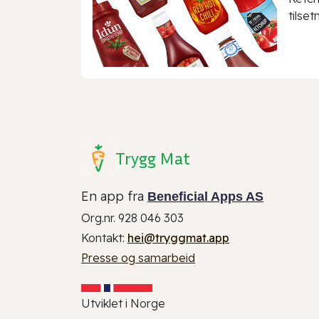
tilset
Trygg Mat
En app fra
Beneficial Apps AS
Org.nr. 928 046 303
Kontakt:
hei@tryggmat.app
Presse og samarbeid
Utviklet i Norge