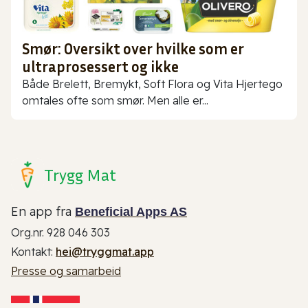
Smør: Oversikt over hvilke som er
ultraprosessert og ikke
Både Brelett, Bremykt, Soft Flora og Vita Hjertego
omtales ofte som smør. Men alle er...
Trygg Mat
En app fra
Beneficial Apps AS
Org.nr. 928 046 303
Kontakt:
hei@tryggmat.app
Presse og samarbeid