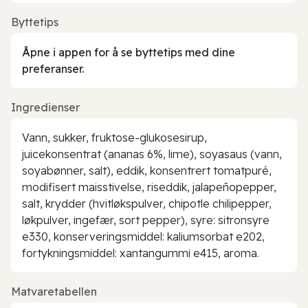
Byttetips
Åpne i appen for å se byttetips med dine
preferanser.
Ingredienser
Vann, sukker, fruktose-glukosesirup,
juicekonsentrat (ananas 6%, lime), soyasaus (vann,
soyabønner, salt), eddik, konsentrert tomatpuré,
modifisert maisstivelse, riseddik, jalapeñopepper,
salt, krydder (hvitløkspulver, chipotle chilipepper,
løkpulver, ingefær, sort pepper), syre: sitronsyre
e330, konserveringsmiddel: kaliumsorbat e202,
fortykningsmiddel: xantangummi e415, aroma.
Matvaretabellen