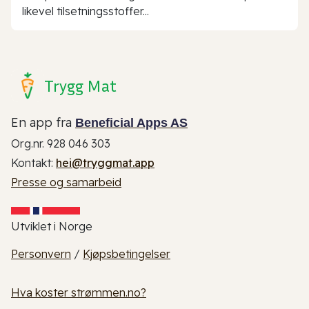
likevel tilsetningsstoffer...
Trygg Mat
En app fra
Beneficial Apps AS
Org.nr. 928 046 303
Kontakt:
hei@tryggmat.app
Presse og samarbeid
Utviklet i Norge
Personvern
/
Kjøpsbetingelser
Hva koster strømmen.no?