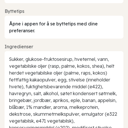
Byttetips
Åpne i appen for å se byttetips med dine
preferanser.
Ingredienser
Sukker, glukose-fruktosesirup, hvetemel, vann,
vegetabilske oljer (rasp, palme, kokos, shea), helt
herdet vegetabilske oljer (palme, raps, kokos)
fettfattig kakaopulver, egg, stivelse (inneholder
hvete), fuktighetsbevarende middel (e422),
havregryn, salt, alkohol, søtet kondensert søtmelk,
bringebær, jordbær, aprikos, eple, banan, appelsin,
blåbær, 1% mandler, aroma, melkeprotein,
dekstrose, skummetmelkspulver, emulgator (e322
vegetabilsk, e471 vegetabilsk),
konserveringsmiddel (e202), modifisert stivelse,