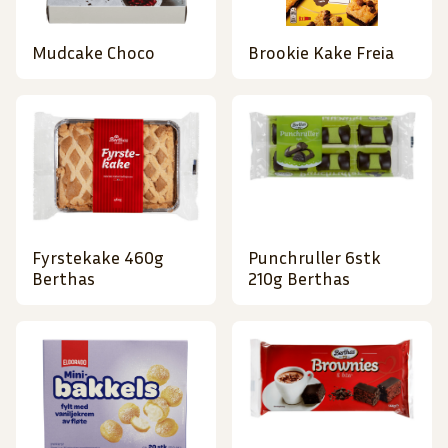
Mudcake Choco
Brookie Kake Freia
Fyrstekake 460g
Punchruller 6stk
Berthas
210g Berthas