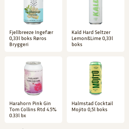
Fjellbreeze Ingefær
Kald Hard Seltzer
0,33l boks Røros
Lemon&Lime 0,33l
Bryggeri
boks
Harahorn Pink Gin
Halmstad Cocktail
Tom Collins Rtd 4.5%
Mojito 0,5l boks
0.33l bx