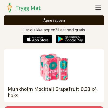
Trygg Mat
Åpne i appen
Har du ikke appen? Last ned gratis:
Munkholm Mocktail Grapefruit 0,33lx4
boks