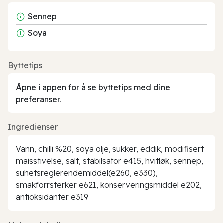
Sennep
Soya
Byttetips
Åpne i appen for å se byttetips med dine
preferanser.
Ingredienser
Vann, chilli %20, soya olje, sukker, eddik, modifisert
maisstivelse, salt, stabilsator e415, hvitløk, sennep,
suhetsreglerendemiddel(e260, e330),
smakforrsterker e621, konserveringsmiddel e202,
antioksidanter e319