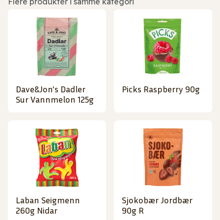
Flere produkter i samme kategori
Dave&Jon's Dadler
Picks Raspberry 90g
Sur Vannmelon 125g
Laban Seigmenn
Sjokobær Jordbær
260g Nidar
90g R