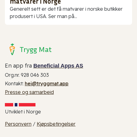
matvarer i Norge
Generelt sett er det få matvarer i norske butikker
produsert i USA. Ser man på...
Trygg Mat
En app fra
Beneficial Apps AS
Org.nr. 928 046 303
Kontakt:
hei@tryggmat.app
Presse og samarbeid
Utviklet i Norge
Personvern
/
Kjøpsbetingelser