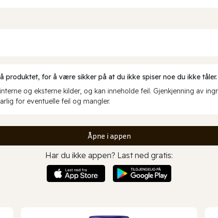
produktet, for å være sikker på at du ikke spiser noe du ikke tåler.
erne og eksterne kilder, og kan inneholde feil. Gjenkjenning av ing
rlig for eventuelle feil og mangler.
Åpne i appen
Har du ikke appen? Last ned gratis: