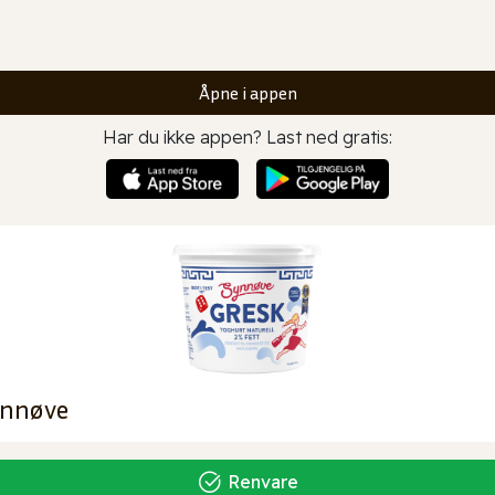
Åpne i appen
Har du ikke appen? Last ned gratis:
ynnøve
Renvare