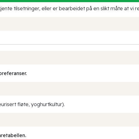
ente tilsetninger, eller er bearbeidet på en slikt måte at vi
preferanser.
isert fløte, yoghurtkultur).
aretabellen.