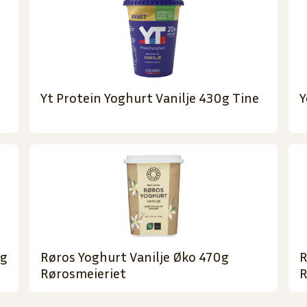
Yt Protein Yoghurt Vanilje 430g Tine
Y
0g
Røros Yoghurt Vanilje Øko 470g
R
Rørosmeieriet
R