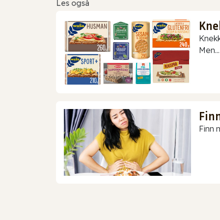
Les også
Kne
Knekk
Men...
Finn
Finn m