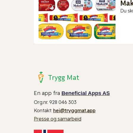
Makr
Du sk
Trygg Mat
En app fra
Beneficial Apps AS
Org.nr. 928 046 303
Kontakt:
hei@tryggmat.app
Presse og samarbeid