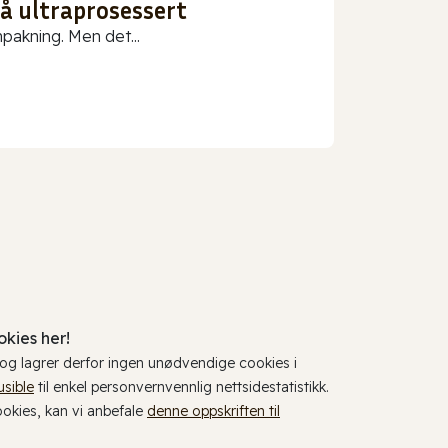
gå ultraprosessert
npakning. Men det...
kies her!
, og lagrer derfor ingen unødvendige cookies i
usible
til enkel personvernvennlig nettsidestatistikk.
cookies, kan vi anbefale
denne oppskriften til