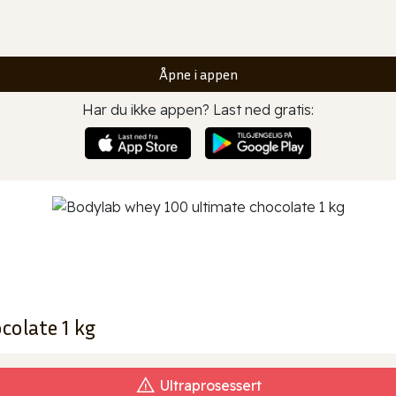
Åpne i appen
Har du ikke appen? Last ned gratis:
colate 1 kg
Ultraprosessert