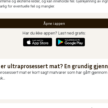
erne og eksterne kilder, og kan inneholde feil. Gjenkjenning av ing
rlig for eventuelle feil og mangler.
Åpne i appen
Har du ikke appen? Last ned gratis:
 er ultraprosessert mat? En grundig gje
prosessert mat er kort sagt matvarer som har gått gjennom o
k...