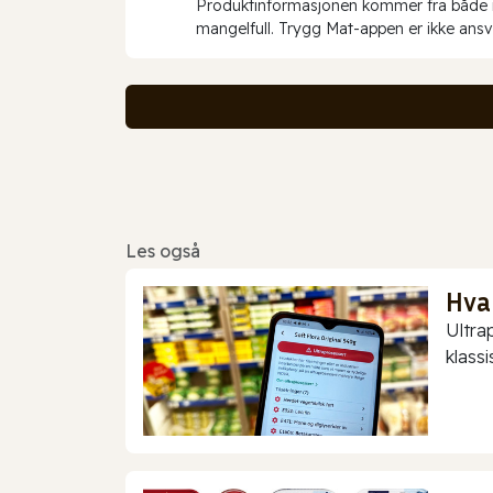
Produktinformasjonen kommer fra både int
mangelfull. Trygg Mat-appen er ikke ansva
Les også
Hva
Ultra
klassis