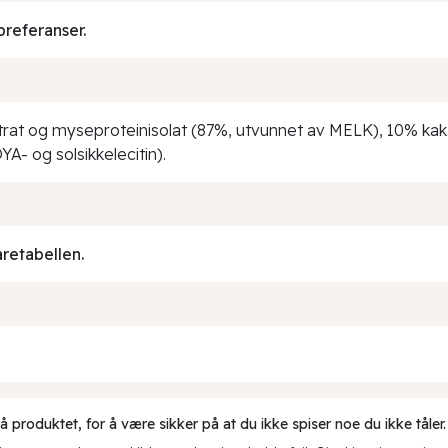
preferanser.
trat og myseproteinisolat (87%, utvunnet av MELK), 10% kaka
A- og solsikkelecitin).
aretabellen.
produktet, for å være sikker på at du ikke spiser noe du ikke tåler.