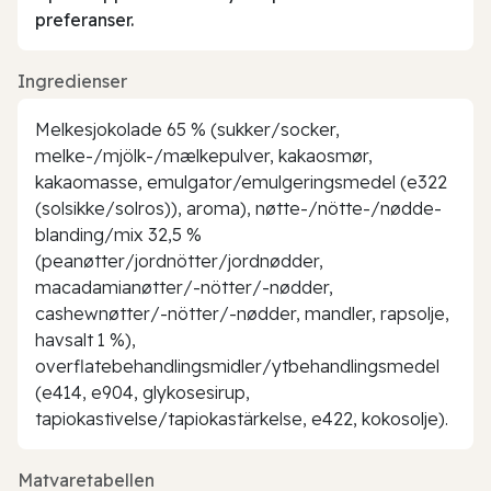
preferanser.
Ingredienser
Melkesjokolade 65 % (sukker/socker,
melke-/mjölk-/mælkepulver, kakaosmør,
kakaomasse, emulgator/emulgeringsmedel (e322
(solsikke/solros)), aroma), nøtte-/nötte-/nødde-
blanding/mix 32,5 %
(peanøtter/jordnötter/jordnødder,
macadamianøtter/-nötter/-nødder,
cashewnøtter/-nötter/-nødder, mandler, rapsolje,
havsalt 1 %),
overflatebehandlingsmidler/ytbehandlingsmedel
(e414, e904, glykosesirup,
tapiokastivelse/tapiokastärkelse, e422, kokosolje).
Matvaretabellen