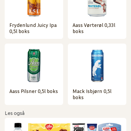
Frydenlund Juicy Ipa
Aass Vørterøl 0,33l
0,5l boks
boks
Aass Pilsner 0,5l boks
Mack Isbjørn 0,5l
boks
Les også