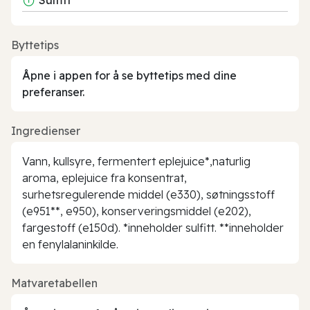
Byttetips
Åpne i appen for å se byttetips med dine
preferanser.
Ingredienser
Vann, kullsyre, fermentert eplejuice*,naturlig
aroma, eplejuice fra konsentrat,
surhetsregulerende middel (e330), søtningsstoff
(e951**, e950), konserveringsmiddel (e202),
fargestoff (e150d). *inneholder sulfitt. **inneholder
en fenylalaninkilde.
Matvaretabellen