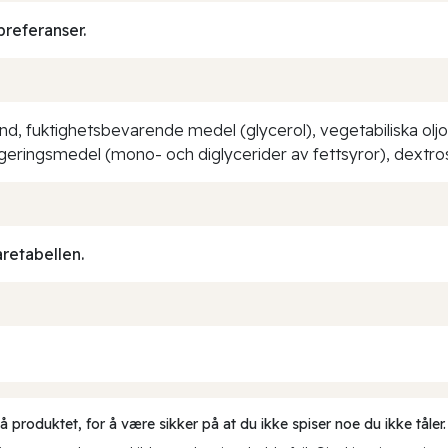
preferanser.
fuktighetsbevarende medel (glycerol), vegetabiliska oljor 
eringsmedel (mono- och diglycerider av fettsyror), dextros,
aretabellen.
produktet, for å være sikker på at du ikke spiser noe du ikke tåler.