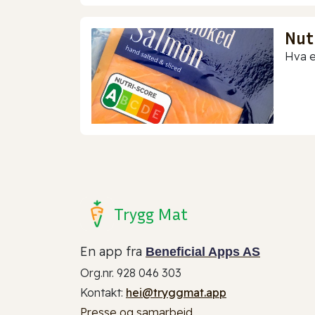
Nut
Hva e
Trygg Mat
En app fra
Beneficial Apps AS
Org.nr. 928 046 303
Kontakt:
hei@tryggmat.app
Presse og samarbeid