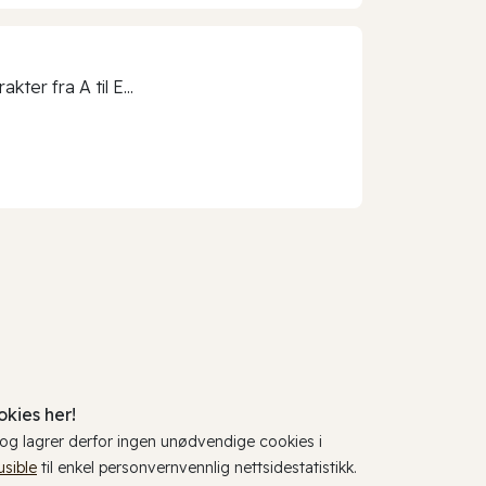
ter fra A til E...
kies her!
, og lagrer derfor ingen unødvendige cookies i
usible
til enkel personvernvennlig nettsidestatistikk.