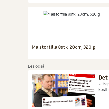
Maistortilla 8stk, 20cm, 320 g
Les også
Det
Ultra
kostho