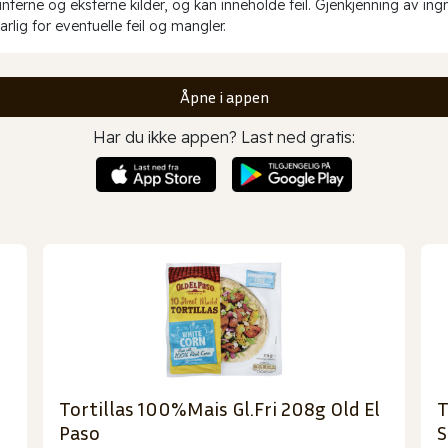
erne og eksterne kilder, og kan inneholde feil. Gjenkjenning av ing
rlig for eventuelle feil og mangler.
Åpne i appen
Har du ikke appen? Last ned gratis:
Tortillas 100%Mais Gl.Fri 208g Old El
T
Paso
S