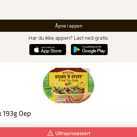
Åpne i appen
Har du ikke appen? Last ned gratis:
tk 193g Oep
Ultraprosessert