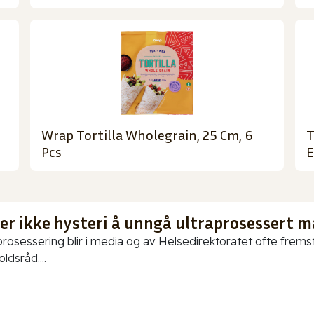
Wrap Tortilla Wholegrain, 25 Cm, 6
T
Pcs
E
 er ikke hysteri å unngå ultraprosessert m
prosessering blir i media og av Helsedirektoratet ofte fremstil
ldsråd....