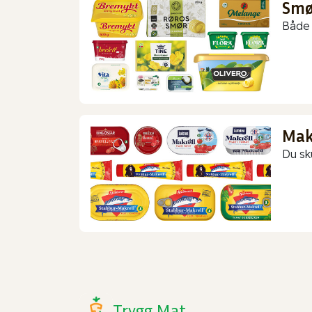
Smør
Både 
Makr
Du sk
Trygg Mat