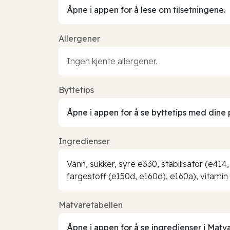
Åpne i appen for å lese om tilsetningene.
Allergener
Ingen kjente allergener.
Byttetips
Åpne i appen for å se byttetips med dine 
Ingredienser
Vann, sukker, syre e330, stabilisator (e414
fargestoff (e150d, e160d), e160a), vitamin 
Matvaretabellen
Åpne i appen for å se ingredienser i Matv