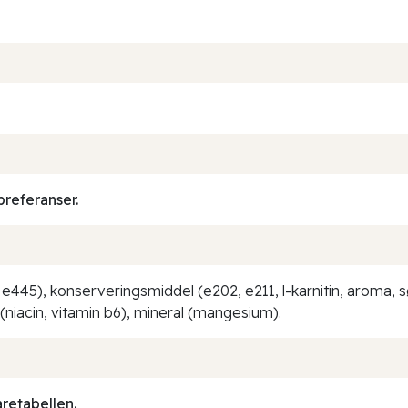
preferanser.
, e445), konserveringsmiddel (e202, e211, l-karnitin, aroma, s
(niacin, vitamin b6), mineral (mangesium).
aretabellen.