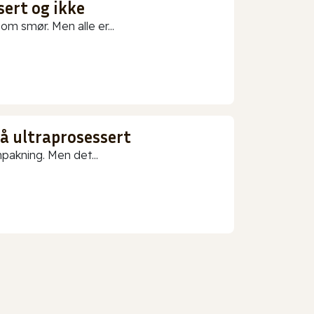
sert og ikke
m smør. Men alle er...
gå ultraprosessert
npakning. Men det...