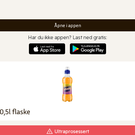
Åpne i appen
Har du ikke appen? Last ned gratis:
,5l flaske
Ultraprosessert