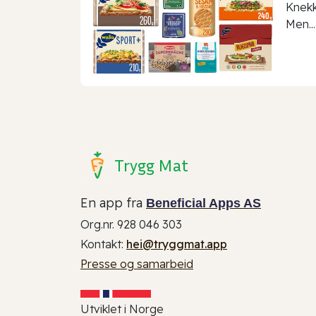
Knekk
Men...
Trygg Mat
En app fra
Beneficial Apps AS
Org.nr. 928 046 303
Kontakt:
hei@tryggmat.app
Presse og samarbeid
Utviklet i Norge