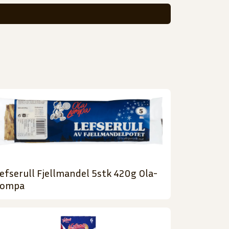
efserull Fjellmandel 5stk 420g Ola-
Lompa