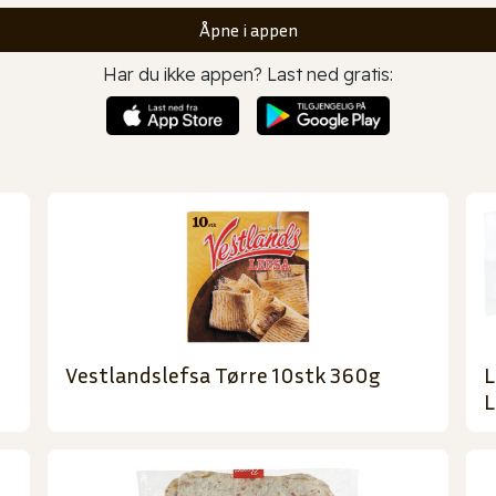
Åpne i appen
Har du ikke appen? Last ned gratis:
Vestlandslefsa Tørre 10stk 360g
L