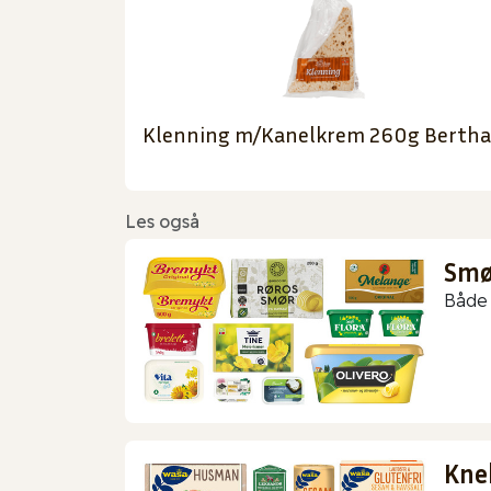
Klenning m/Kanelkrem 260g Bertha
Les også
Smør
Både 
Kne