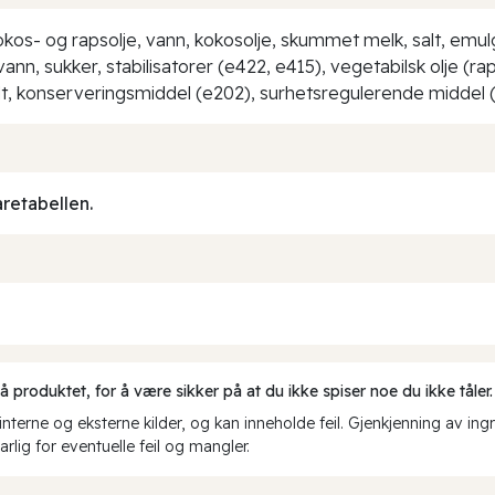
okos- og rapsolje, vann, kokosolje, skummet melk, salt, emul
vann, sukker, stabilisatorer (e422, e415), vegetabilsk olje (r
alt, konserveringsmiddel (e202), surhetsregulerende middel
aretabellen.
produktet, for å være sikker på at du ikke spiser noe du ikke tåler.
erne og eksterne kilder, og kan inneholde feil. Gjenkjenning av ing
rlig for eventuelle feil og mangler.