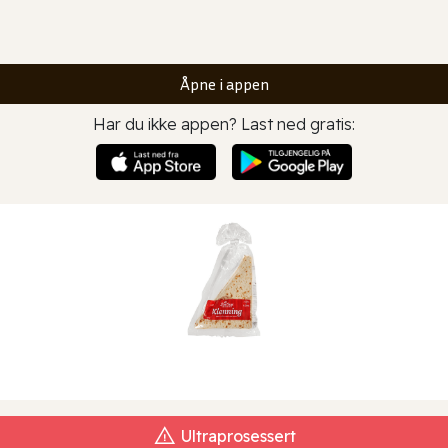
Åpne i appen
Har du ikke appen? Last ned gratis:
Ultraprosessert