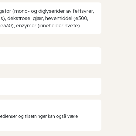
gator (mono- og diglyserider av fettsyrer,
aps), dekstrose, gjær, hevemiddel (e500,
 (e330), enzymer (inneholder hvete)
redienser og tilsetninger kan også være