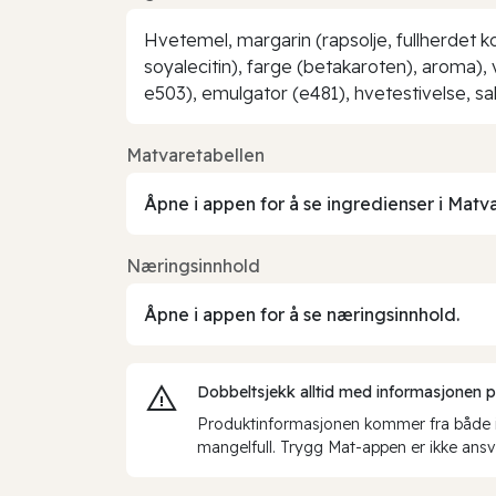
Hvetemel, margarin (rapsolje, fullherdet k
soyalecitin), farge (betakaroten), aroma), 
e503), emulgator (e481), hvetestivelse, s
Matvaretabellen
Åpne i appen for å se ingredienser i Matv
Næringsinnhold
Åpne i appen for å se næringsinnhold.
Dobbeltsjekk alltid med informasjonen på 
Produktinformasjonen kommer fra både int
mangelfull. Trygg Mat-appen er ikke ansva