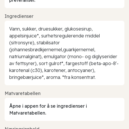
Ingredienser
Vann, sukker, druesukker, glukosesirup,
appelsinjuice*, surhetsregulerende middel
(sitronsyre), stabilisator
(johannesbrødkjernemel,guarkjernemel,
natriumalginat), emulgator (mono- og diglyserider
av fettsyrer), sort gulrot*, fargestoff (beta-apo-8'-
karotenal (c30), karotener, antocyaner),
bringebærjuice*, aroma. *fra konsentrat.
Matvaretabellen
Åpne i appen for å se ingredienser i
Matvaretabellen.
Næringsinnhold