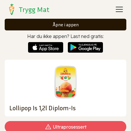
Trygg Mat
Åpne i appen
Har du ikke appen? Last ned gratis:
Lollipop Is 1,2l Diplom-Is
Ultraprosessert