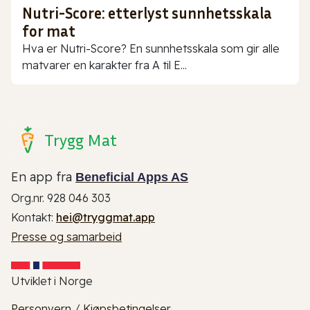
Nutri-Score: etterlyst sunnhetsskala
for mat
Hva er Nutri-Score? En sunnhetsskala som gir alle
matvarer en karakter fra A til E...
Trygg Mat
En app fra
Beneficial Apps AS
Org.nr. 928 046 303
Kontakt:
hei@tryggmat.app
Presse og samarbeid
Utviklet i Norge
Personvern
/
Kjøpsbetingelser